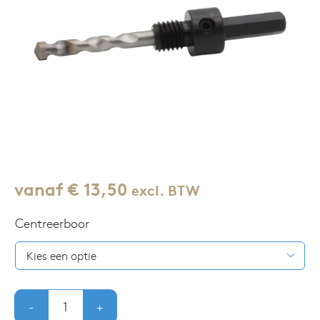
Combideals
Onze winkel
vanaf
€
13,50
excl. BTW
Centreerboor

Adapter
HEX