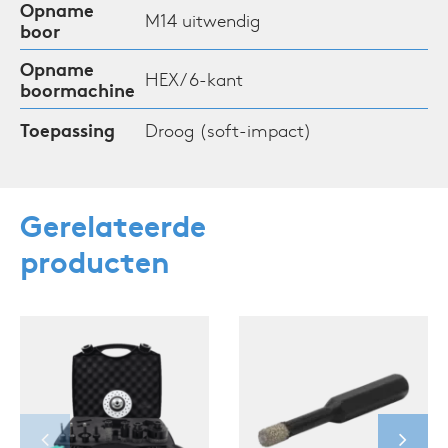
Opname
M14 uitwendig
boor
Opname
HEX / 6-kant
boormachine
Toepassing
Droog (soft-impact)
Gerelateerde
producten