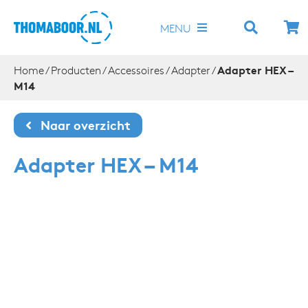
Ga
naar
MENU
inhoud
Adapter HEX –
Home
/
Producten
/
Accessoires
/
Adapter
/
Diamantboren
M14
Zaagbladen
Naar overzicht
Adapter HEX – M14
Accessoires
Machines
Hamerboren en beitels
Schuur- en polijsttools