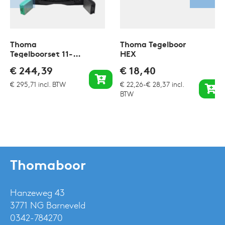
Thoma
Thoma Tegelboor
Tegelboorset 11-
HEX
delig
€
244,39
€
18,40
€
295,71
incl. BTW
€
22,26
-
€
28,37
incl.
BTW
Thomaboor
Hanzeweg 43
3771 NG Barneveld
0342-784270